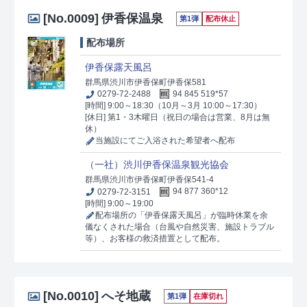
[No.0009]
伊香保温泉
第1弾
配布休止
配布場所
伊香保露天風呂
群馬県渋川市伊香保町伊香保581
0279-72-2488
94 845 519*57
[時間] 9:00～18:30（10月～3月 10:00～17:30）
[休日] 第1・3木曜日（祝日の場合は営業、8月は無
休）
当施設にてご入浴された希望者へ配布
（一社）渋川伊香保温泉観光協会
群馬県渋川市伊香保町伊香保541-4
0279-72-3151
94 877 360*12
[時間] 9:00～19:00
配布場所の「伊香保露天風呂」が臨時休業を余
儀なくされた場合（台風や自然災害、施設トラブル
等）、お客様の救済措置として配布。
[No.0010]
へそ地蔵
第1弾
在庫切れ