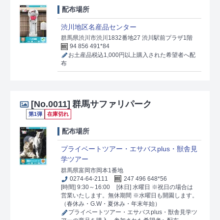
配布場所
渋川地区名産品センター
群馬県渋川市渋川1832番地27 渋川駅前プラザ1階
94 856 491*84
お土産品税込1,000円以上購入された希望者へ配
布
[No.0011]
群馬サファリパーク
第1弾
在庫切れ
配布場所
プライベートツアー・エサバスplus・獣舎見
学ツアー
群馬県富岡市岡本1番地
0274-64-2111
247 496 648*56
[時間] 9:30～16:00
[休日] 水曜日 ※祝日の場合は
営業いたします。無休期間 ※水曜日も開園します。
（春休み・G.W・夏休み・年末年始）
プライベートツアー・エサバスplus・獣舎見学ツ