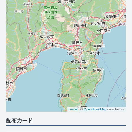
Leaflet
| ©
OpenStreetMap
contributors
配布カード