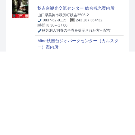
秋吉台観光交流センター 総合観光案内所
山口県美祢市秋芳町秋吉3506-2
0837-62-0115
243 187 364*32
[時間] 8:30～17:00
秋芳洞入洞券の半券を提示された方へ配布
Mine秋吉台ジオパークセンター（カルスタ
ー）案内所
山口県美祢市秋芳町秋吉11237-862
0837-63-0040
243 216 748*70
[時間] 9:00～17:00
[休日] 年末年始
秋芳洞入洞券の半券を提示された方へ配布
出典：
株式会社ニシムラ精密地形模型
「マップコード」および「MAPCODE」は(株)デンソーの登録商標です。
免責事項・著作権・リンク
お問い合わせ
プライバシーポリシー