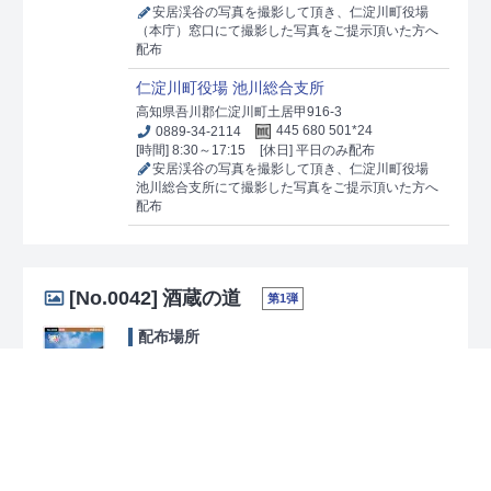
安居渓谷の写真を撮影して頂き、仁淀川町役場
（本庁）窓口にて撮影した写真をご提示頂いた方へ
配布
仁淀川町役場 池川総合支所
高知県吾川郡仁淀川町土居甲916-3
0889-34-2114
445 680 501*24
[時間] 8:30～17:15
[休日] 平日のみ配布
安居渓谷の写真を撮影して頂き、仁淀川町役場
池川総合支所にて撮影した写真をご提示頂いた方へ
配布
[No.0042]
酒蔵の道
第1弾
配布場所
一般社団法人さかわ観光協会（旧浜口家住
宅）
高知県高岡郡佐川町甲1472-1
0889-20-9500
181 574 416*14
[時間] 9:00～17:00
[休日] 月曜日（祝日の場合は翌
日休館）・12/29～1/3