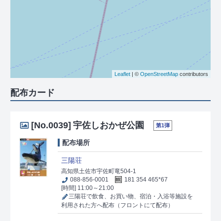
Leaflet
| ©
OpenStreetMap
contributors
配布カード
[No.0039]
宇佐しおかぜ公園
第1弾
配布場所
三陽荘
高知県土佐市宇佐町竜504-1
088-856-0001
181 354 465*67
[時間] 11:00～21:00
三陽荘で飲食、お買い物、宿泊・入浴等施設を
利用された方へ配布（フロントにて配布）