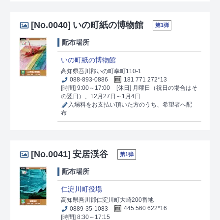
[No.0040]
いの町紙の博物館
第1弾
配布場所
いの町紙の博物館
高知県吾川郡いの町幸町110-1
088-893-0886
181 771 272*13
[時間] 9:00～17:00
[休日] 月曜日（祝日の場合はそ
の翌日）、12月27日～1月4日
入場料をお支払い頂いた方のうち、希望者へ配
布
[No.0041]
安居渓谷
第1弾
配布場所
仁淀川町役場
高知県吾川郡仁淀川町大崎200番地
0889-35-1083
445 560 622*16
[時間] 8:30～17:15