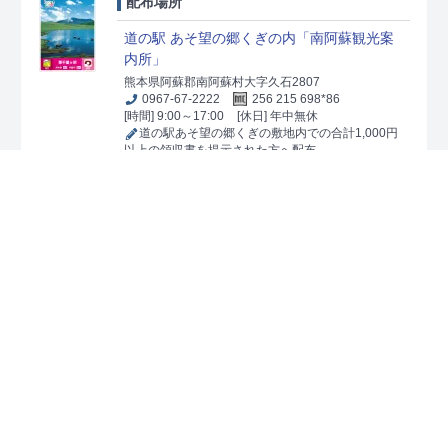
配布場所
道の駅 あそ望の郷くぎの内「南阿蘇観光案
内所」
熊本県阿蘇郡南阿蘇村大字久石2807
0967-67-2222
256 215 698*86
[時間] 9:00～17:00
[休日] 年中無休
道の駅あそ望の郷くぎの敷地内での合計1,000円
以上の領収書を提示された方へ配布
阿蘇インフォメーションセンター（阿蘇市
観光協会）
熊本県阿蘇市黒川1440-1（阿蘇駅構内）
0967-34-1600
256 669 087*65
[時間] 9:00～18:00
[休日] 年中無休
道の駅阿蘇での合計1,000円以上の領収書を提示
された方へ配布
阿蘇温泉観光旅館協同組合
熊本県阿蘇市小里781（はな阿蘇美敷地内）
0967-32-3330
256 786 584*51
[時間] 9:00～18:00
[休日] 年中無休
はな阿蘇美での合計1,000円以上の領収書を提示
された方へ配布