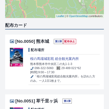
Leaflet
| ©
OpenStreetMap
contributors
配布カード
[No.0050]
熊本城
第1弾
配布休止
配布場所
桜の馬場城彩苑 総合観光案内所
熊本県熊本市中央区二の丸1-1-3
096-322-5060
29 489 021*62
[時間] 9:00～17:30
「桜の馬場城彩苑総合観光案内所」を訪れた方
のみ。一人1日1枚まで。
[No.0051]
草千里ヶ浜
第1弾