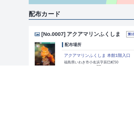
配布カード
[No.0007]
アクアマリンふくしま
第1
配布場所
アクアマリンふくしま 本館1階入口
福島県いわき市小名浜字辰巳町50
0246-73-2525
82 078 707*33
[時間] 9:00～17:30（12/1～3/20は9:0
入場料をお支払い頂いた方のうち、希望
出典：
株式会社ニシムラ精密地形模型
「マップコード」および「MAPCODE」は(株)デンソーの登録商標です。