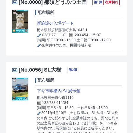
[No.0008]
那須どうぶつ王国
第1弾
在庫切れ
配布場所
新施設or入場ゲート
栃木県那須郡那須町大島1042-1
0287-77-1110
203 454 115*07
[時間] 平日10:00～16:30 土日祝日9:00～17:00
在庫切れのため。再開時期未定
[No.0056]
SL大樹
第2弾
配布場所
下今市駅構内 SL展示館
栃木県日光市今市1110
132 788 614*84
[時間] 平日8:45～16:30、土休日8:45～18:00
2021年4月10日（土）以降の、SL大樹・DL大樹
の車内にて配布する記念乗車証のうち、異なる列車
の記念乗車証の組み合わせ（合計2枚）を、下今市
駅構内のSL展示館にいる係員にご提示ください。