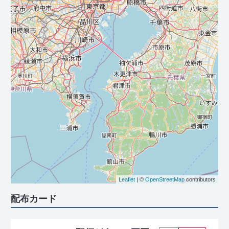
Leaflet
| ©
OpenStreetMap
contributors
配布カード