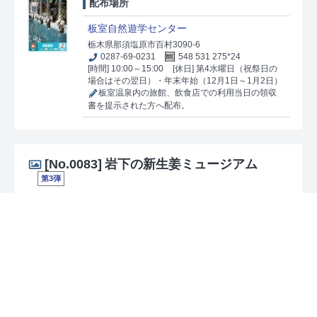
配布場所
板室自然遊学センター
栃木県那須塩原市百村3090-6
0287-69-0231
548 531 275*24
[時間] 10:00～15:00
[休日] 第4水曜日（祝祭日の
場合はその翌日）・年末年始（12月1日～1月2日）
板室温泉内の旅館、飲食店での利用当日の領収
書を提示された方へ配布。
[No.0083]
岩下の新生姜ミュージアム
第3弾
配布場所
岩下の新生姜ミュージアム
栃木県栃木市本町1-25
0282-20-5533
64 749 487*28
[時間] 10:00～18:00
[休日] 火曜日（祝日除く）、
年末年始
ミュージアムショップにて1枚200円で販売。お
ひとりさま5枚まで