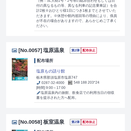
（例：SL大樹1号・2号等の組み合わせもしくは日
付の異なるもの等、異なる列車の記念乗車証）を合
計2枚※おひとり様1日につき1枚までとさせていた
だきます。※休憩や館内巡回等の理由により、係員
が不在の場合がありますので、あらかじめご了承く
ださい。
[No.0057]
塩原温泉
第2弾
配布休止
配布場所
塩原もの語り館
栃木県那須塩原市塩原747
0287-32-4000
548 188 203*24
[時間] 9:00～17:00
塩原温泉内の旅館、飲食店での利用当日の領収
書を提示された方へ配布。
[No.0058]
板室温泉
第2弾
配布休止