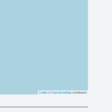
Leaflet
| ©
OpenStreetMap
contributors