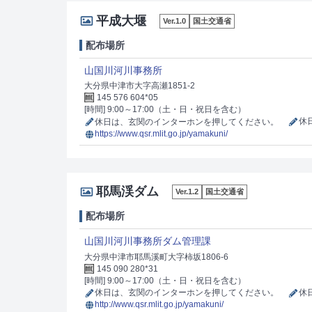
平成大堰
Ver.1.0
国土交通省
配布場所
山国川河川事務所
大分県中津市大字高瀬1851-2
145 576 604*05
[時間] 9:00～17:00（土・日・祝日を含む）
休日は、玄関のインターホンを押してください。
休
https://www.qsr.mlit.go.jp/yamakuni/
耶馬渓ダム
Ver.1.2
国土交通省
配布場所
山国川河川事務所ダム管理課
大分県中津市耶馬溪町大字柿坂1806-6
145 090 280*31
[時間] 9:00～17:00（土・日・祝日を含む）
休日は、玄関のインターホンを押してください。
休
http://www.qsr.mlit.go.jp/yamakuni/