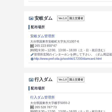
安岐ダム
Ver.1.0
国土交通省
配布場所
安岐ダム管理所
大分県国東市安岐町大字矢川1007-6
265 223 850*47
[時間] 9:30～12:00、13:00～16:00（土・日・祝日含む）
管理所玄関のインターホンを押して下さい。（ダム周辺巡
http://www.pref.oita.jp/soshiki/17200/damcard.html
行入ダム
Ver.1.0
国土交通省
配布場所
行入ダム管理所
大分県国東市大字横手5055-2
265 528 787*73
[時間] 9:30～12:00、13:00～16:00（土・日・祝日含む）