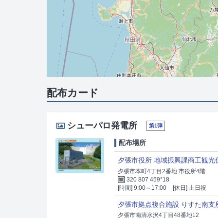
配布カード
シューパロ発電所
第1弾
配布場所
夕張市役所 地域振興課商工観光
夕張市本町4丁目2番地 市役所4階
320 807 459*18
[時間] 9:00～17:00
[休日] 土日祝
夕張市拠点複合施設 りすた南支
夕張市南清水沢4丁目48番地12