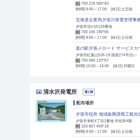
700 226 580*83
[時間] 9:00～17:00
[休日] 土日祝
北海道企業局夕張川発電管理事
夕張市沼の沢229番地
700 166 190*66
[時間] 9:00～17:00
[休日] 土日祝
道の駅夕張メロード サービスカ
夕張市紅葉山526-19 国道274号沿い
700 080 120*67
[時間] 10:00～16:00
[休日] 月曜日
清水沢発電所
第1弾
配布場所
夕張市役所 地域振興課商工観光
夕張市本町4丁目2番地 市役所4階
320 807 459*18
[時間] 9:00～17:00
[休日] 土日祝