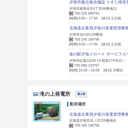
夕張市拠点複合施設 りすた南支
夕張市南清水沢4丁目48番地12
700 226 580*83
[時間] 9:00～17:00
[休日] 土日祝
北海道企業局夕張川発電管理事
夕張市沼の沢229番地
700 166 190*66
[時間] 9:00～17:00
[休日] 土日祝
道の駅夕張メロード サービスカ
夕張市紅葉山526-19 国道274号沿い
700 080 120*67
[時間] 10:00～16:00
[休日] 月曜日
滝の上発電所
第2弾
配布場所
北海道企業局夕張川発電管理事
北海道夕張市沼ノ沢229番地先
700 166 190*66