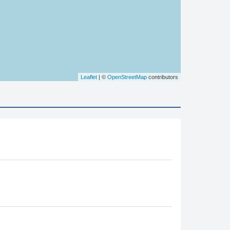
Leaflet
| ©
OpenStreetMap
contributors