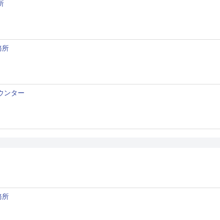
所
務所
ウンター
務所