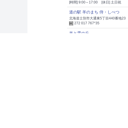
[時間] 9:00～17:00
[休日] 土日祝
道の駅 羊のまち 侍・しべつ
北海道士別市大通東5丁目440番地23
272 017 767*35
羊と雲の丘
北海道士別市西士別町5351
272 013 652*40
士別 inn翠月
北海道士別市南士別町1871-21
470 885 514*75
日向温泉
北海道士別市多寄町4098番地
272 341 647*50
士別市 あさひサンライズホール
北海道士別市朝日町中央4038
572 101 746*65
朝日地域交流施設「和が舎」
北海道士別市朝日町中央4039番地