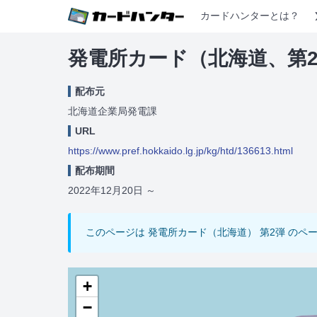
カードハンターとは？
発電所カード（北海道、第
配布元
北海道企業局発電課
URL
https://www.pref.hokkaido.lg.jp/kg/htd/136613.html
配布期間
2022年12月20日
～
このページは 発電所カード（北海道） 第2弾 のペ
+
−