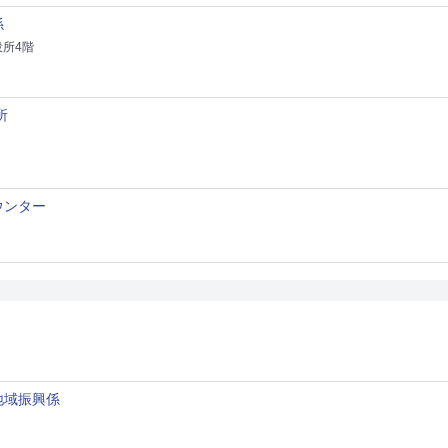
係
役所4階
所
ウンター
地域振興係