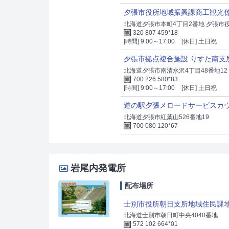
夕張市役所地域振興課商工観光
北海道夕張市本町4丁目2番地 夕張市
320 807 459*18
[時間] 9:00～17:00
[休日] 土日祝
夕張市拠点複合施設 りすた南支
北海道夕張市南清水沢4丁目48番地12
700 226 580*83
[時間] 9:00～17:00
[休日] 土日祝
道の駅夕張メロードサービスカ
北海道夕張市紅葉山526番地19
700 080 120*67
岩尾内発電所
配布場所
士別市役所朝日支所地域住民課
北海道士別市朝日町中央4040番地
572 102 664*01