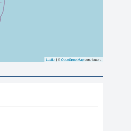
Leaflet
| ©
OpenStreetMap
contributors