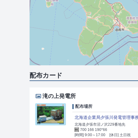
配布カード
滝の上発電所
配布場所
北海道企業局夕張川発電管理事
北海道夕張市沼ノ沢229番地先
700 166 190*66
[時間] 9:00～17:00
[休日] 土日祝