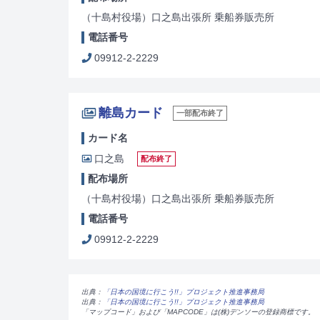
（十島村役場）口之島出張所 乗船券販売所
電話番号
09912-2-2229
離島カード
一部配布終了
カード名
口之島
配布終了
配布場所
（十島村役場）口之島出張所 乗船券販売所
電話番号
09912-2-2229
出典：
「日本の国境に行こう!!」プロジェクト推進事務局
出典：
「日本の国境に行こう!!」プロジェクト推進事務局
「マップコード」および「MAPCODE」は(株)デンソーの登録商標です。