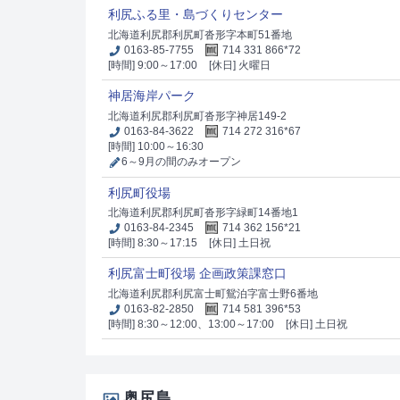
利尻ふる里・島づくりセンター
北海道利尻郡利尻町沓形字本町51番地
0163-85-7755
714 331 866*72
[時間] 9:00～17:00
[休日] 火曜日
神居海岸パーク
北海道利尻郡利尻町沓形字神居149-2
0163-84-3622
714 272 316*67
[時間] 10:00～16:30
6～9月の間のみオープン
利尻町役場
北海道利尻郡利尻町沓形字緑町14番地1
0163-84-2345
714 362 156*21
[時間] 8:30～17:15
[休日] 土日祝
利尻富士町役場 企画政策課窓口
北海道利尻郡利尻富士町鴛泊字富士野6番地
0163-82-2850
714 581 396*53
[時間] 8:30～12:00、13:00～17:00
[休日] 土日祝
奥尻島