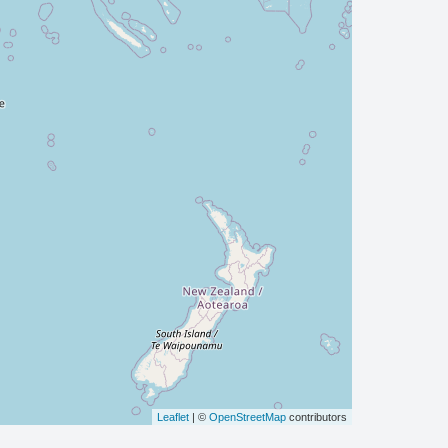
Leaflet
| ©
OpenStreetMap
contributors