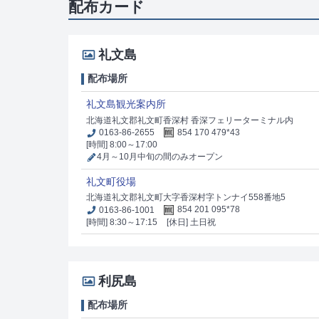
配布カード
礼文島
配布場所
礼文島観光案内所
北海道礼文郡礼文町香深村 香深フェリーターミナル内
0163-86-2655
854 170 479*43
[時間] 8:00～17:00
4月～10月中旬の間のみオープン
礼文町役場
北海道礼文郡礼文町大字香深村字トンナイ558番地5
0163-86-1001
854 201 095*78
[時間] 8:30～17:15
[休日] 土日祝
利尻島
配布場所