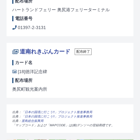
配布場所
ハートランドフェリー 奥尻港フェリーターミナル
電話番号
01397-2-3131
道南れきぶんカード
配布終了
カード名
[18]
徳洋記念碑
配布場所
奥尻町観光案内所
出典：
「日本の国境に行こう!!」プロジェクト推進事務局
出典：
「日本の国境に行こう!!」プロジェクト推進事務局
出典：
渡島総合振興局
「マップコード」および「MAPCODE」は(株)デンソーの登録商標です。