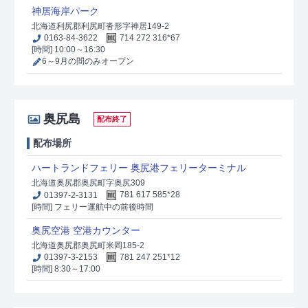
神居海岸パーク
北海道利尻郡利尻町沓形字神居149-2
0163-84-3622
714 272 316*67
[時間] 10:00～16:30
6～9月の間のみオープン
奥尻島
配布終了
配布場所
ハートランドフェリー 奥尻港フェリーターミナル
北海道奥尻郡奥尻町字奥尻309
01397-2-3131
781 617 585*28
[時間] フェリー運航中の前後時間
奥尻空港 空港カウンター
北海道奥尻郡奥尻町米岡185-2
01397-3-2153
781 247 251*12
[時間] 8:30～17:00