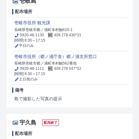
壱岐島
配布場所
壱岐市役所 観光課
長崎県壱岐市郷ノ浦町本村触620-1
0920-48-1130
409 278 430*31
[時間] 8:30～17:15
平日のみ
壱岐市役所（郷ノ浦庁舎）郷ノ浦支所窓口
長崎県壱岐市郷ノ浦町本村触562番地
0920-48-1111
409 278 547*52
[時間] 8:30～17:15
土日祝のみ
備考
島で撮影した写真の提示
宇久島
配布終了
配布場所