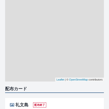
Leaflet
| ©
OpenStreetMap
contributors
配布カード
礼文島
配布終了