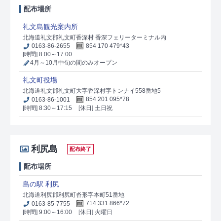
配布場所
礼文島観光案内所
北海道礼文郡礼文町香深村 香深フェリーターミナル内
0163-86-2655
854 170 479*43
[時間] 8:00～17:00
4月～10月中旬の間のみオープン
礼文町役場
北海道礼文郡礼文町大字香深村字トンナイ558番地5
0163-86-1001
854 201 095*78
[時間] 8:30～17:15
[休日] 土日祝
利尻島
配布終了
配布場所
島の駅 利尻
北海道利尻郡利尻町沓形字本町51番地
0163-85-7755
714 331 866*72
[時間] 9:00～16:00
[休日] 火曜日