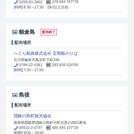
0259-63-3802
278 644 767*78
[時間] 8:30～17:30
[休日] 土日祝
舳倉島
配布終了
配布場所
へぐら航路株式会社 定期船のりば
石川県輪島市鳳至町下町166
0768-22-4381
283 828 524*00
[時間] 7:30～17:00
島後
配布場所
隠岐の島町観光協会
島根県隠岐郡隠岐の島町中町目貫の四61番地
08512-2-0787
486 445 107*26
[時間] 8:00～19:00