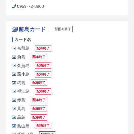
0959-72-8963
離島カード
一部配布終了
カード名
奈留島
配布終了
前島
配布終了
久賀島
配布終了
蕨小島
配布終了
椛島
配布終了
福江島
配布終了
赤島
配布終了
黄島
配布終了
黒島
配布終了
島山島
配布終了