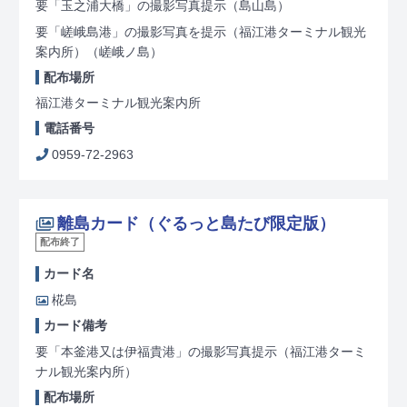
要「玉之浦大橋」の撮影写真提示
（島山島）
要「嵯峨島港」の撮影写真を提示（福江港ターミナル観光
案内所）
（嵯峨ノ島）
配布場所
福江港ターミナル観光案内所
電話番号
0959-72-2963
離島カード（ぐるっと島たび限定版）
配布終了
カード名
椛島
カード備考
要「本釜港又は伊福貴港」の撮影写真提示（福江港ターミ
ナル観光案内所）
配布場所