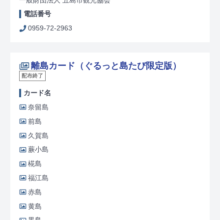
一般財団法人 五島市観光協会
電話番号
0959-72-2963
離島カード（ぐるっと島たび限定版）
配布終了
カード名
奈留島
前島
久賀島
蕨小島
椛島
福江島
赤島
黄島