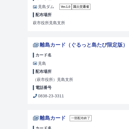
見島ダム
Ver.1.0
国土交通省
配布場所
萩市役所見島支所
離島カード（ぐるっと島たび限定版）
カード名
見島
配布場所
（萩市役所）見島支所
電話番号
0838-23-3311
離島カード
一部配布終了
カード名