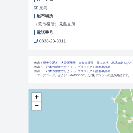
見島
配布場所
（萩市役所）見島支所
電話番号
0838-23-3311
出典：
国土交通省、水資源機構、各都道府県、電力会社、農林水産省など
出典：
「日本の国境に行こう!!」プロジェクト推進事務局
出典：
「日本の国境に行こう!!」プロジェクト推進事務局
「マップコード」および「MAPCODE」は(株)デンソーの登録商標です。
+
−