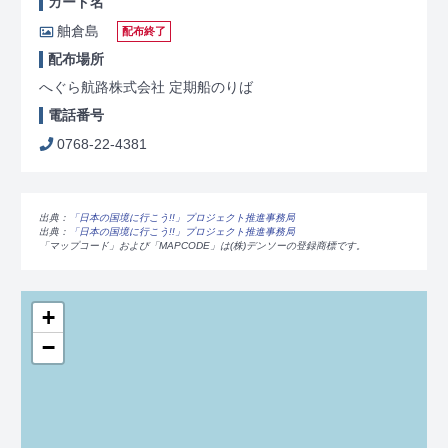
カード名
舳倉島
配布終了
配布場所
へぐら航路株式会社 定期船のりば
電話番号
0768-22-4381
出典：
「日本の国境に行こう!!」プロジェクト推進事務局
出典：
「日本の国境に行こう!!」プロジェクト推進事務局
「マップコード」および「MAPCODE」は(株)デンソーの登録商標です。
+
−