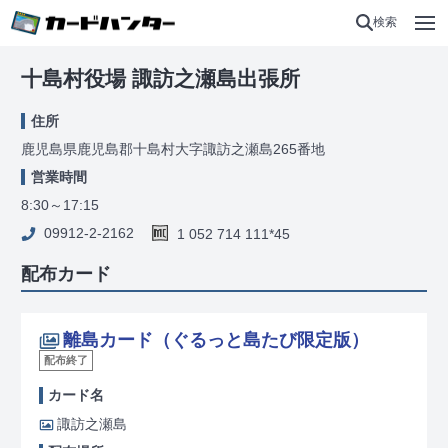
検索
十島村役場 諏訪之瀬島出張所
住所
鹿児島県鹿児島郡十島村大字諏訪之瀬島265番地
営業時間
8:30～17:15
09912-2-2162
1 052 714 111*45
配布カード
離島カード（ぐるっと島たび限定版）
配布終了
カード名
諏訪之瀬島