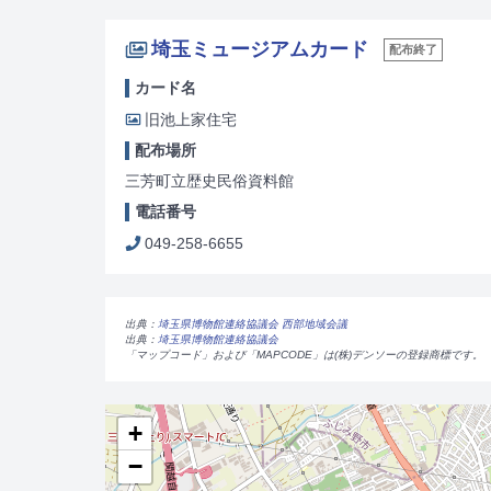
埼玉ミュージアムカード
配布終了
カード名
旧池上家住宅
配布場所
三芳町立歴史民俗資料館
電話番号
049-258-6655
出典：
埼玉県博物館連絡協議会 西部地域会議
出典：
埼玉県博物館連絡協議会
「マップコード」および「MAPCODE」は(株)デンソーの登録商標です。
+
−