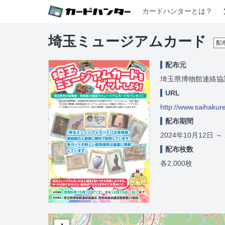
カードハンターとは？
埼玉ミュージアムカード
配
配布元
埼玉県博物館連絡協
URL
http://www.saihakure
配布期間
2024年10月12日
～
配布枚数
各2,000枚