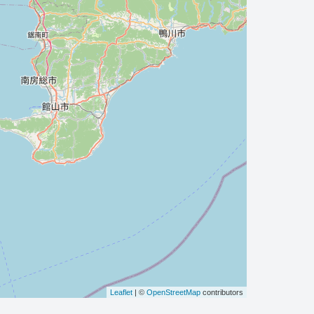
Leaflet
| ©
OpenStreetMap
contributors