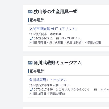
狭山茶の生産用具一式
配布場所
入間市博物館 ALIT（アリット）
埼玉県入間市二本木100
04-2934-7711
23 779 701*52
[休日] 月曜日・第４火曜日（祝日は開館）・祝日の翌日
角川武蔵野ミュージアム
配布場所
角川武蔵野ミュージアム
埼玉県所沢市東所沢和田3-31-3
0570-017-396（ところざわサクラタウン）
5 466 
[休日] 火曜日（祝日は開館）