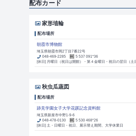
配布カード
家形埴輪
配布場所
朝霞市博物館
埼玉県朝霞市岡2丁目7番22号
048-469-2285
5 537 091*36
[休日] 月曜日（祝日は開館）・第４金曜日・祝日の翌日（土
秋虫瓜蔬図
配布場所
跡見学園女子大学花蹊記念資料館
埼玉県新座市中野1-9-6
048-478-0130
5 530 468*26
[休日] 土・日曜日・祝日、展示替え期間、大学休業日