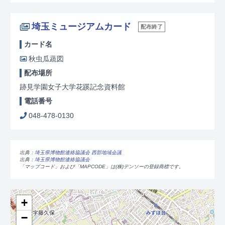
埼玉ミュージアムカード
配布終了
カード名
秋虫瓜蔬図
配布場所
跡見学園女子大学花蹊記念資料館
電話番号
048-478-0130
出典：
埼玉県博物館連絡協議会 西部地域会議
出典：
埼玉県博物館連絡協議会
「マップコード」および「MAPCODE」は(株)デンソーの登録商標です。
+
−