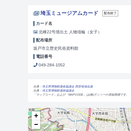
埼玉ミュージアムカード
配布終了
カード名
北峰22号墳出土 人物埴輪（女子）
配布場所
坂戸市立歴史民俗資料館
電話番号
049-284-1052
出典：
埼玉県博物館連絡協議会 西部地域会議
出典：
埼玉県博物館連絡協議会
「マップコード」および「MAPCODE」は(株)デンソーの登録商標です。
+
−