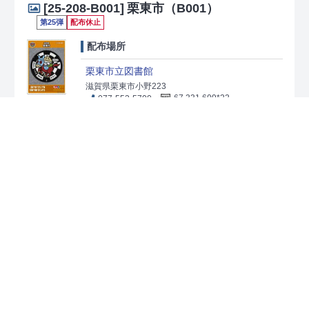
[25-208-B001]
栗東市（B001）
第25弾
配布休止
配布場所
栗東市立図書館
滋賀県栗東市小野223
077-553-5700
67 331 609*22
[時間] 【火曜日～金曜日】10:00～18:00【土曜日・
日曜日】10:00～17:00
[休日] 年末年始（12/29～
1/3）、休館日（図書館ホームページを確認）
配布場所（図書館）への直接の問い合わせはご
遠慮ください
問い合わせ先
栗東市上下水道事業所 電話:077-551-0135
[25-209-A001]
甲賀市（A001）
第23弾
配布場所
甲賀地域市民センター