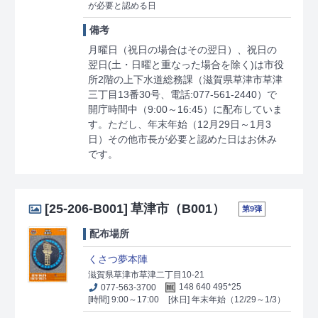
が必要と認める日
備考
月曜日（祝日の場合はその翌日）、祝日の
翌日(土・日曜と重なった場合を除く)は市役
所2階の上下水道総務課（滋賀県草津市草津
三丁目13番30号、電話:077-561-2440）で
開庁時間中（9:00～16:45）に配布していま
す。ただし、年末年始（12月29日～1月3
日）その他市長が必要と認めた日はお休み
です。
[25-206-B001]
草津市（B001）
第9弾
配布場所
くさつ夢本陣
滋賀県草津市草津二丁目10-21
077-563-3700
148 640 495*25
[時間] 9:00～17:00
[休日] 年末年始（12/29～1/3）