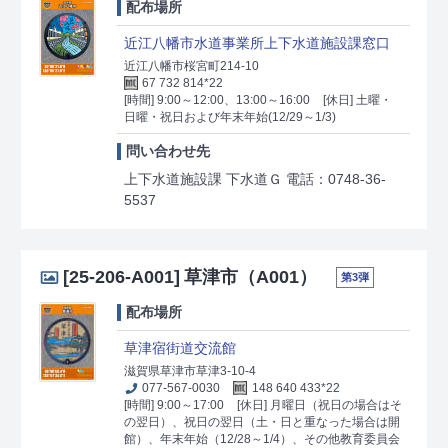
配布場所
近江八幡市水道事業所上下水道施設課窓口
近江八幡市桜宮町214-10
67 732 814*22
[時間] 9:00～12:00、13:00～16:00
[休日] 土曜・
日曜・祝日および年末年始(12/29～1/3)
問い合わせ先
上下水道施設課 下水道Ｇ 電話：0748-36-
5537
[25-206-A001]
草津市（A001）
第3弾
配布場所
草津宿街道交流館
滋賀県草津市草津3-10-4
077-567-0030
148 640 433*22
[時間] 9:00～17:00
[休日] 月曜日（祝日の場合はそ
の翌日）、祝日の翌日（土・日と重なった場合は開
館）、年末年始（12/28～1/4）、その他教育委員会