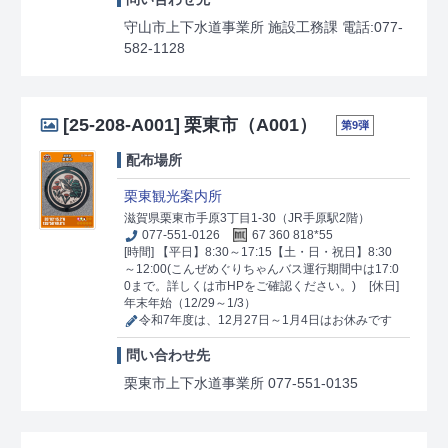
守山市上下水道事業所 施設工務課 電話:077-
582-1128
[25-208-A001]
栗東市（A001）
第9弾
配布場所
栗東観光案内所
滋賀県栗東市手原3丁目1-30（JR手原駅2階）
077-551-0126
67 360 818*55
[時間] 【平日】8:30～17:15【土・日・祝日】8:30
～12:00(こんぜめぐりちゃんバス運行期間中は17:0
0まで。詳しくは市HPをご確認ください。)
[休日]
年末年始（12/29～1/3）
令和7年度は、12月27日～1月4日はお休みです
問い合わせ先
栗東市上下水道事業所 077-551-0135