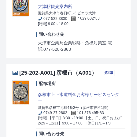
大津駅観光案内所
滋賀県大津市春日町1-3 ビエラ大津
077-522-3830
7 629 002*83
[時間] 9:00～18:00
問い合わせ先
大津市企業局企業戦略・危機対策室 電
話:077-528-2863
[25-202-A001]
彦根市（A001）
第6弾
配布場所
彦根市上下水道料金お客様サービスセンタ
ー
滋賀県彦根市元町4番2号（彦根市役所1階）
0749-27-2802
101 376 495*83
[時間] 【平日】8:30～19:00 【土、日、祝日および1
2/29～12/31】9:00～17:00
[休日] 1/1～1/3
問い合わせ先