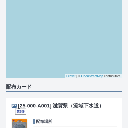
Leaflet
| ©
OpenStreetMap
contributors
配布カード
[25-000-A001]
滋賀県（流域下水道）
第2弾
配布場所