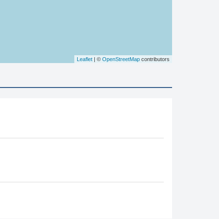
Leaflet
| ©
OpenStreetMap
contributors