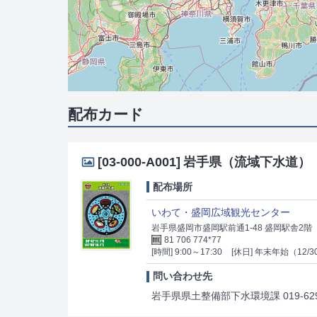
配布カード
[03-000-A001]
岩手県（流域下水道）
配布場所
いわて・盛岡広域観光センター
岩手県盛岡市盛岡駅前通1-48 盛岡駅舎2階
81 706 774*77
[時間] 9:00～17:30
[休日] 年末年始（12/3
問い合わせ先
岩手県県土整備部下水環境課 019-629-