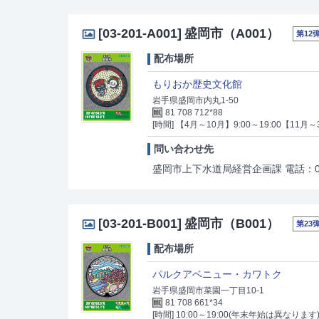
[03-201-A001]
盛岡市（A001）
第12
配布場所
もりおか歴史文化館
岩手県盛岡市内丸1-50
81 708 712*88
[時間] 【4月～10月】9:00～19:00【11月～3
問い合わせ先
盛岡市上下水道局経営企画課 電話：019-
[03-201-B001]
盛岡市（B001）
第23
配布場所
パルクアベニュー・カワトク
岩手県盛岡市菜園一丁目10-1
81 708 661*34
[時間] 10:00～19:00(年末年始は異なります