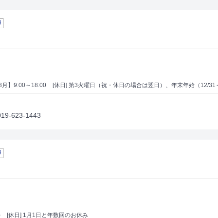
弾
月】9:00～18:00
[休日] 第3火曜日（祝・休日の場合は翌日）、年末年始（12/31
623-1443
弾
)
[休日] 1月1日と年数回のお休み