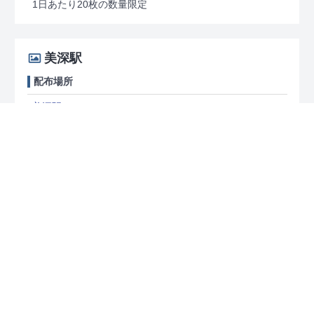
1日あたり20枚の数量限定
美深駅
配布場所
美深駅
北海道中川郡美深町開運町
651 222 615*00
[時間] 窓口時間
備考
1日あたり20枚の数量限定
音威子府駅
配布場所
音威子府駅
北海道中川郡音威子府村音威子府