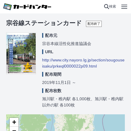
検索
宗谷線ステーションカード
配布終了
配布元
宗谷本線活性化推進協議会
URL
http://www.city.nayoro.lg.jp/section/sougouse
isaku/prkeql0000022p09.html
配布期間
2019年11月1日
～
配布枚数
旭川駅・稚内駅 各1,000枚、旭川駅・稚内駅
以外の駅 各100枚
+
−