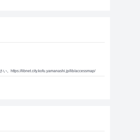
city.kofu.yamanashi.jp/lib/accessmap/