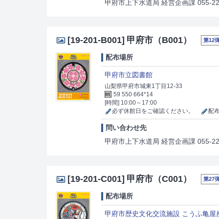
甲府市上下水道局 経営企画課 055-228
[19-201-B001]
甲府市（B001）
第12
配布場所
甲府市立図書館
山梨県甲府市城東1丁目12-33
59 550 664*14
[時間] 10:00～17:00
必ず休館日をご確認ください。
配布
問い合わせ先
甲府市上下水道局 経営企画課 055-228
[19-201-C001]
甲府市（C001）
第27
配布場所
甲府市歴史文化交流施設 こうふ亀屋