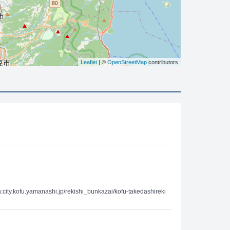
Leaflet
| ©
OpenStreetMap
contributors
ashi.jp/rekishi_bunkazai/kofu-takedashireki