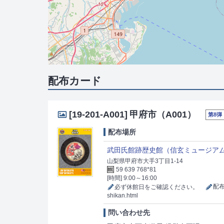
配布カード
[19-201-A001]
甲府市（A001）
第8弾
配布場所
武田氏館跡歴史館（信玄ミュージア
山梨県甲府市大手3丁目1-14
59 639 768*81
[時間] 9:00～16:00
必ず休館日をご確認ください。
配布
shikan.html
問い合わせ先