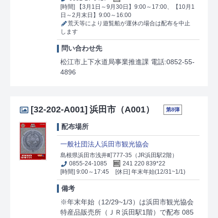
[時間] 【3月1日～9月30日】9:00～17:00、【10月1
日～2月末日】9:00～16:00
荒天等により遊覧船が運休の場合は配布を中止
します
問い合わせ先
松江市上下水道局事業推進課 電話:0852-55-
4896
[32-202-A001]
浜田市（A001）
第8弾
配布場所
一般社団法人浜田市観光協会
島根県浜田市浅井町777-35（JR浜田駅2階）
0855-24-1085
241 220 839*22
[時間] 9:00～17:45
[休日] 年末年始(12/31~1/1)
備考
※年末年始（12/29~1/3）は浜田市観光協会
特産品販売所（ＪＲ浜田駅1階）で配布 085