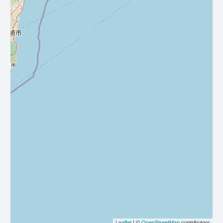
Leaflet
| ©
OpenStreetMap
contributors