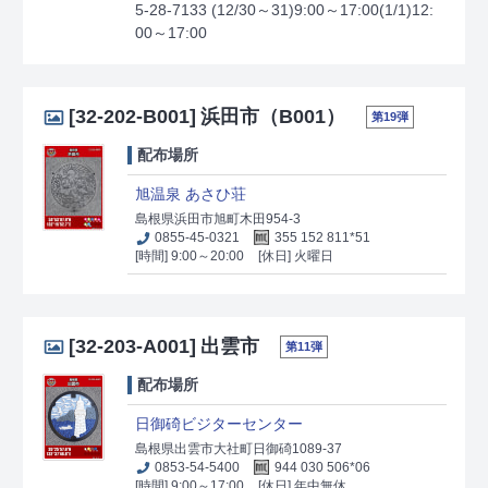
5-28-7133 (12/30～31)9:00～17:00(1/1)12:
00～17:00
[32-202-B001]
浜田市（B001）
第19弾
配布場所
旭温泉 あさひ荘
島根県浜田市旭町木田954-3
0855-45-0321
355 152 811*51
[時間] 9:00～20:00
[休日] 火曜日
[32-203-A001]
出雲市
第11弾
配布場所
日御碕ビジターセンター
島根県出雲市大社町日御碕1089-37
0853-54-5400
944 030 506*06
[時間] 9:00～17:00
[休日] 年中無休