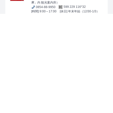
摩」内 観光案内所）
0854-88-9950
599 229 116*32
[時間] 9:00～17:00
[休日] 年末年始（12/30-1/3）
問い合わせ先
大田市上下水道部下水道課 電話：0854-83-
8116
[32-206-A001]
安来市
第4弾
配布場所
（一社）安来市観光協会
島根県安来市安来町2093-3（観光交流プラザ内）
0854-23-7667
109 346 013*06
[時間] 8:30～18:00
[休日] 年末年始（12/31～1/1）
[32-207-A001]
江津市
第12弾