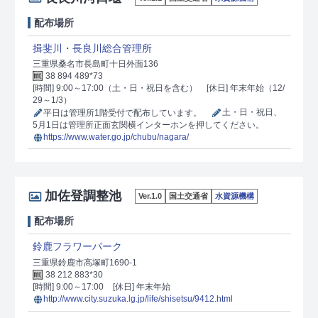
配布場所
揖斐川・長良川総合管理所
三重県桑名市長島町十日外面136
38 894 489*73
[時間] 9:00～17:00（土・日・祝日を含む）
[休日] 年末年始（12/
29～1/3）
平日は管理所1階受付で配布しています。
土・日・祝日、
5月1日は管理所正面玄関横インターホンを押してください。
https://www.water.go.jp/chubu/nagara/
加佐登調整池
Ver.1.0
国土交通省
水資源機構
配布場所
鈴鹿フラワーパーク
三重県鈴鹿市高塚町1690-1
38 212 883*30
[時間] 9:00～17:00
[休日] 年末年始
http://www.city.suzuka.lg.jp/life/shisetsu/9412.html