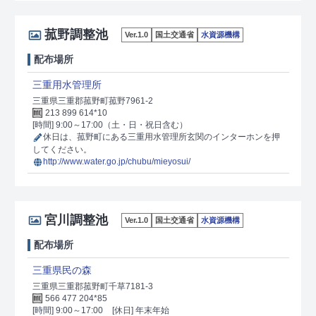
菰野調整池
Ver.1.0
国土交通省
水資源機構
配布場所
三重用水管理所
三重県三重郡菰野町菰野7961-2
213 899 614*10
[時間] 9:00～17:00（土・日・祝日含む）
休日は、菰野町にある三重用水管理所玄関のインターホンを押
してください。
http://www.water.go.jp/chubu/mieyosui/
宮川調整池
Ver.1.0
国土交通省
水資源機構
配布場所
三重県民の森
三重県三重郡菰野町千草7181-3
566 477 204*85
[時間] 9:00～17:00
[休日] 年末年始