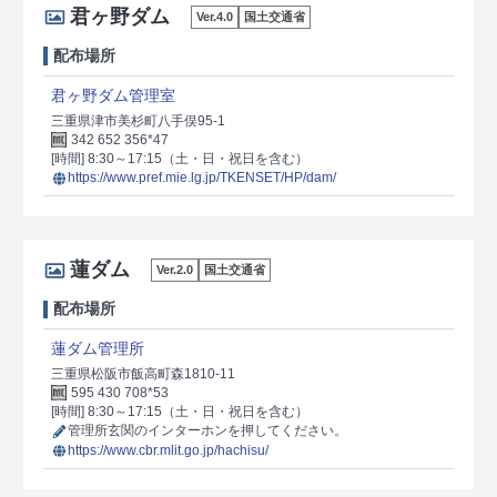
君ヶ野ダム
Ver.4.0
国土交通省
配布場所
君ヶ野ダム管理室
三重県津市美杉町八手俣95-1
342 652 356*47
[時間] 8:30～17:15（土・日・祝日を含む）
https://www.pref.mie.lg.jp/TKENSET/HP/dam/
蓮ダム
Ver.2.0
国土交通省
配布場所
蓮ダム管理所
三重県松阪市飯高町森1810-11
595 430 708*53
[時間] 8:30～17:15（土・日・祝日を含む）
管理所玄関のインターホンを押してください。
https://www.cbr.mlit.go.jp/hachisu/