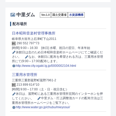
中里ダム
Ver.1.0
国土交通省
水資源機構
配布場所
日本昭和音楽村管理事務所
岐阜県大垣市上石津町下山2011
290 552 797*73
[時間] 9:00～16:30
[休日] 水曜、祝日の翌日、年末年始
休館日は念のため日本昭和音楽村ホームページにてご確認くだ
さい。
なお、休館日に配布を希望される方は、三重用水管理
所にて(9:00～17:00)配布します。
http://www.city.ogaki.lg.jp/0000002104.html
三重用水管理所
三重県三重郡菰野町菰野7961-2
213 899 614*10
[時間] 9:00～17:00（土・日・祝日含む）
休日は、菰野町にある三重用水管理所玄関のインターホンを押
してください。
中里ダム・打上調整池カードの配布方法は三
重用水管理所ホームページをご覧下さい。
http://www.water.go.jp/chubu/mieyosui/