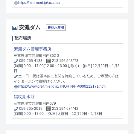
https://mie-mori.jp/access/
安濃ダム
農林水産省
配布場所
安濃ダム管理事務所
三重県津市芸濃町河内362-3
059-265-4133
213 196 543*73
[時間] 9:00～17:00(12:00～13:00を除く)
[休日] 12月29日～1月3
日
土・日・祝は基本的に玄関を施錠しているため、ご希望の方は
インターホンで御呼びください。
https://www.pref.mie.lg.jp/TNORIN/HP/000212171.htm
錫杖湖水荘
三重県津市芸濃町河内679
059-265-2019
213 194 674*42
[時間] 9:00～17:00
[休日] 火曜日、12月29日～1月3日