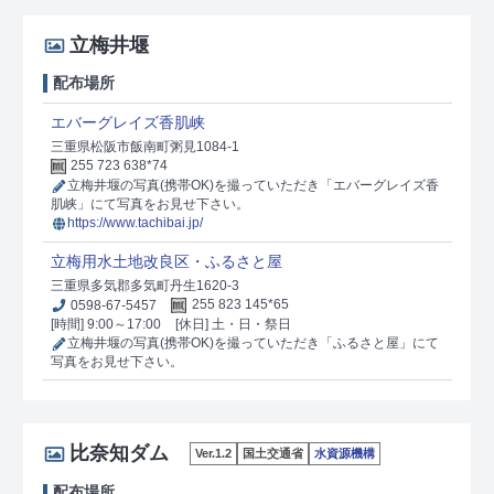
立梅井堰
配布場所
エバーグレイズ香肌峡
三重県松阪市飯南町粥見1084-1
255 723 638*74
立梅井堰の写真(携帯OK)を撮っていただき「エバーグレイズ香
肌峡」にて写真をお見せ下さい。
https://www.tachibai.jp/
立梅用水土地改良区・ふるさと屋
三重県多気郡多気町丹生1620-3
0598-67-5457
255 823 145*65
[時間] 9:00～17:00
[休日] 土・日・祭日
立梅井堰の写真(携帯OK)を撮っていただき「ふるさと屋」にて
写真をお見せ下さい。
比奈知ダム
Ver.1.2
国土交通省
水資源機構
配布場所