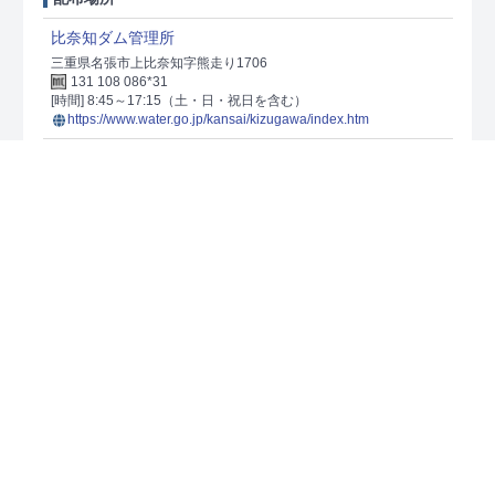
比奈知ダム管理所
三重県名張市上比奈知字熊走り1706
131 108 086*31
[時間] 8:45～17:15（土・日・祝日を含む）
https://www.water.go.jp/kansai/kizugawa/index.htm
青蓮寺ダム
Ver.1.2
国土交通省
水資源機構
配布場所
青蓮寺ダム管理所
三重県名張市中知山1-166
131 074 176*20
[時間] 8:45～17:15（土・日・祝日を含む）
https://www.water.go.jp/kansai/kizugawa/index.htm
川上ダム
Ver.1.0
国土交通省
水資源機構