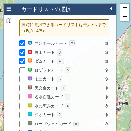
+
カードリストの選択
−
同時に選択できるカードリストは最大8つまで
（現在:
4
/8）
マンホールカード
28
棚田カード
3
ダムカード
46
ロゲットカード
9
地団カード
5
天文台カード
1
名水百選カード
1
水の恵みカード
6
ジオカード
2
ロープウェイカード
5