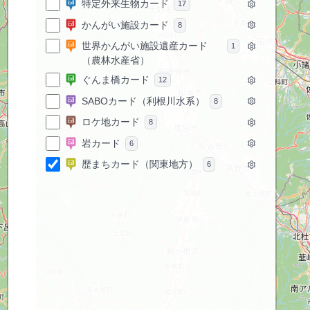
特定外来生物カード
17
かんがい施設カード
8
世界かんがい施設遺産カード
1
（農林水産省）
ぐんま橋カード
12
SABOカード（利根川水系）
8
ロケ地カード
8
岩カード
6
歴まちカード（関東地方）
6