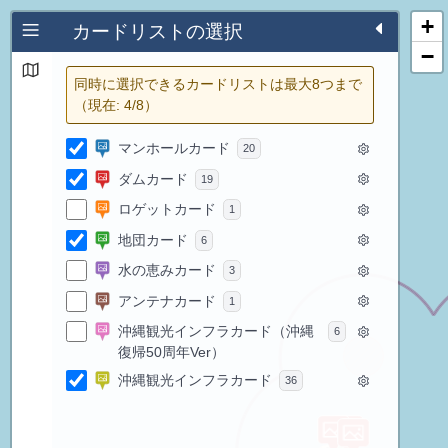
+
カードリストの選択
−
同時に選択できるカードリストは最大8つまで
（現在:
4
/8）
マンホールカード
20
ダムカード
19
ロゲットカード
1
地団カード
6
水の恵みカード
3
アンテナカード
1
沖縄観光インフラカード（沖縄
6
復帰50周年Ver）
沖縄観光インフラカード
36