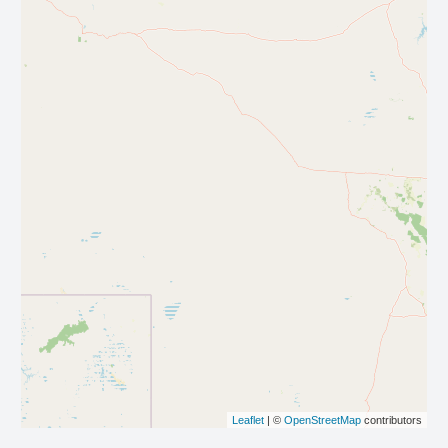
Leaflet
| ©
OpenStreetMap
contributors