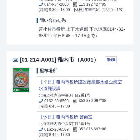
0144-34-2000
113 192 427*05
[時間] 9:30～18:00
[休日] 年末年始（12/29～1/3）
問い合わせ先
苫小牧市役所 上下水道部 下水道課0144-32-
6592（平日8:45～17:15まで）
[01-214-A001]
稚内市（A001）
第4弾
配布場所
【平日】稚内市役所建設産業部水道企業室
水道施設課
北海道稚内市中央3丁目2番1号
0162-23-6509
353 876 697*08
[時間] 8:45～17:30
【休日】稚内市役所 警備室
北海道稚内市中央3丁目2番1号
0162-23-6509
353 876 697*08
[時間] 8:45～17:30