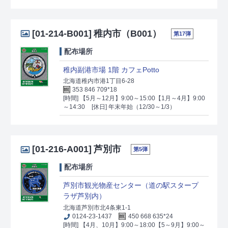
[01-214-B001]
稚内市（B001）
第17弾
配布場所
稚内副港市場 1階 カフェPotto
北海道稚内市港1丁目6-28
353 846 709*18
[時間] 【5月～12月】9:00～15:00【1月～4月】9:00
～14:30
[休日] 年末年始（12/30～1/3）
[01-216-A001]
芦別市
第5弾
配布場所
芦別市観光物産センター（道の駅スタープ
ラザ芦別内）
北海道芦別市北4条東1-1
0124-23-1437
450 668 635*24
[時間] 【4月、10月】9:00～18:00【5～9月】9:00～