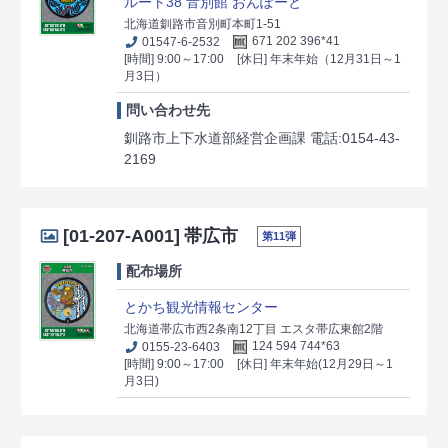
ルート38 音別館 おんぽーと
北海道釧路市音別町本町1-51
01547-6-2532
671 202 396*41
[時間] 9:00～17:00
[休日] 年末年始（12月31日～1
月3日）
問い合わせ先
釧路市上下水道部経営企画課 電話:0154-43-
2169
[01-207-A001]
帯広市
第11弾
配布場所
とかち観光情報センター
北海道帯広市西2条南12丁目 エスタ帯広東館2階
0155-23-6403
124 594 744*63
[時間] 9:00～17:00
[休日] 年末年始(12月29日～1
月3日)