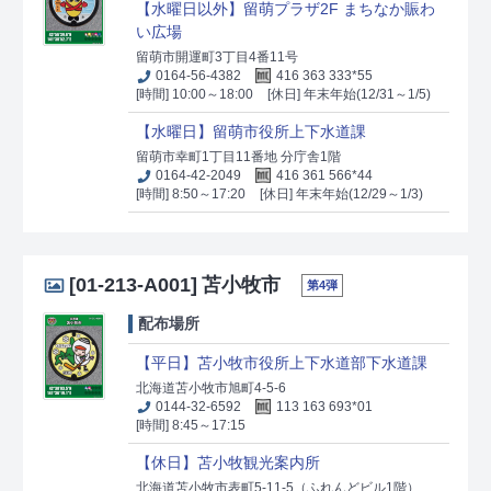
【水曜日以外】留萌プラザ2F まちなか賑わ
い広場
留萌市開運町3丁目4番11号
0164-56-4382
416 363 333*55
[時間] 10:00～18:00
[休日] 年末年始(12/31～1/5)
【水曜日】留萌市役所上下水道課
留萌市幸町1丁目11番地 分庁舎1階
0164-42-2049
416 361 566*44
[時間] 8:50～17:20
[休日] 年末年始(12/29～1/3)
[01-213-A001]
苫小牧市
第4弾
配布場所
【平日】苫小牧市役所上下水道部下水道課
北海道苫小牧市旭町4-5-6
0144-32-6592
113 163 693*01
[時間] 8:45～17:15
【休日】苫小牧観光案内所
北海道苫小牧市表町5-11-5（ふれんどビル1階）