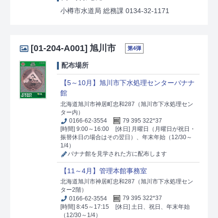
小樽市水道局 総務課 0134-32-1171
[01-204-A001]
旭川市
第4弾
配布場所
【5～10月】旭川市下水処理センターバナナ
館
北海道旭川市神居町忠和287（旭川市下水処理セン
ター内）
0166-62-3554
79 395 322*37
[時間] 9:00～16:00
[休日] 月曜日（月曜日が祝日・
振替休日の場合はその翌日）、年末年始（12/30～
1/4）
バナナ館を見学された方に配布します
【11～4月】管理本館事務室
北海道旭川市神居町忠和287（旭川市下水処理セン
ター2階）
0166-62-3554
79 395 322*37
[時間] 8:45～17:15
[休日] 土日、祝日、年末年始
（12/30～1/4）