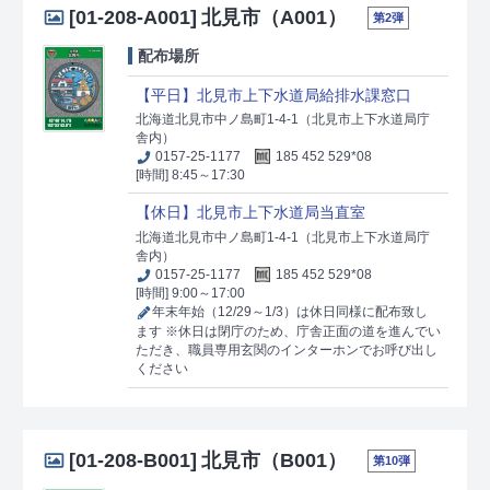
[01-208-A001]
北見市（A001）
第2弾
配布場所
【平日】北見市上下水道局給排水課窓口
北海道北見市中ノ島町1-4-1（北見市上下水道局庁
舎内）
0157-25-1177
185 452 529*08
[時間] 8:45～17:30
【休日】北見市上下水道局当直室
北海道北見市中ノ島町1-4-1（北見市上下水道局庁
舎内）
0157-25-1177
185 452 529*08
[時間] 9:00～17:00
年末年始（12/29～1/3）は休日同様に配布致し
ます ※休日は閉庁のため、庁舎正面の道を進んでい
ただき、職員専用玄関のインターホンでお呼び出し
ください
[01-208-B001]
北見市（B001）
第10弾