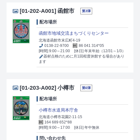
[01-202-A001]
函館市
第3弾
配布場所
函館市地域交流まちづくりセンター
北海道函館市末広町4-19
0138-22-9700
86 041 314*05
[時間] 9:00～21:00
[休日] 年末年始（12/31～1/3）
器材点検のために月1回程度休館する場合があり
ます
[01-203-A002]
小樽市
第6弾
配布場所
小樽市水道局本庁舎
北海道小樽市花園2-11-15
164 689 652*88
[時間] 9:00～17:00
[休日] 年中無休
問い合わせ先